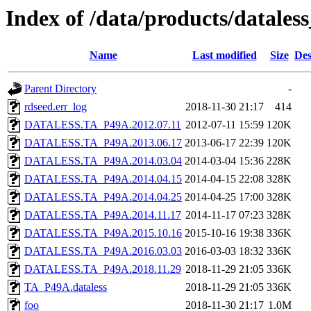
Index of /data/products/datales
Name
Last modified
Size
Des
Parent Directory
-
rdseed.err_log
2018-11-30 21:17
414
DATALESS.TA_P49A.2012.07.11
2012-07-11 15:59
120K
DATALESS.TA_P49A.2013.06.17
2013-06-17 22:39
120K
DATALESS.TA_P49A.2014.03.04
2014-03-04 15:36
228K
DATALESS.TA_P49A.2014.04.15
2014-04-15 22:08
328K
DATALESS.TA_P49A.2014.04.25
2014-04-25 17:00
328K
DATALESS.TA_P49A.2014.11.17
2014-11-17 07:23
328K
DATALESS.TA_P49A.2015.10.16
2015-10-16 19:38
336K
DATALESS.TA_P49A.2016.03.03
2016-03-03 18:32
336K
DATALESS.TA_P49A.2018.11.29
2018-11-29 21:05
336K
TA_P49A.dataless
2018-11-29 21:05
336K
foo
2018-11-30 21:17
1.0M